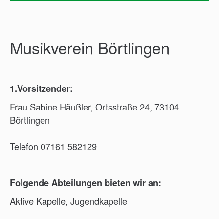
Jugend
Spielplätze
Musikverein Börtlingen
Lehrschwimmbad
Volkshochschule
Musikschule
1.Vorsitzender:
Turnhalle
Bürgerhaus
Frau Sabine Häußler, Ortsstraße 24, 73104
Börtlingen
Kinomobil
Nordic-Walking
Telefon 07161 582129
Wirtschaft & Tourismus
Folgende Abteilungen bieten wir an:
Aktive Kapelle, Jugendkapelle