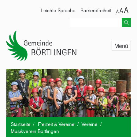
Leichte Sprache
Barrierefreiheit
Menü
Unsere Gemeinde
Rathaus & Service
Standorte Defibrillatoren
Leben & Wohnen
Freizeit & Vereine
Startseite
/
Freizeit & Vereine
/
Vereine
/
Veranstaltungen
Musikverein Börtlingen
Vereine