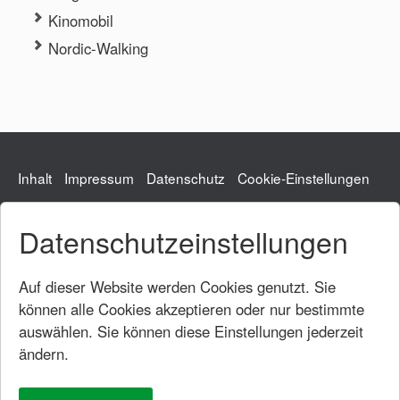
Kinomobil
Nordic-Walking
Inhalt
Impressum
Datenschutz
Cookie-Einstellungen
Datenschutzeinstellungen
Gemeindeverwaltung
Hauptstraße 54
73104 Börtlingen
Auf dieser Website werden Cookies genutzt. Sie
Tel.: 07161/95331-0
können alle Cookies akzeptieren oder nur bestimmte
Fax: 07161/95331-20
auswählen. Sie können diese Einstellungen jederzeit
rathaus@boertlingen.de
ändern.
Öffnungszeiten
Rathaus