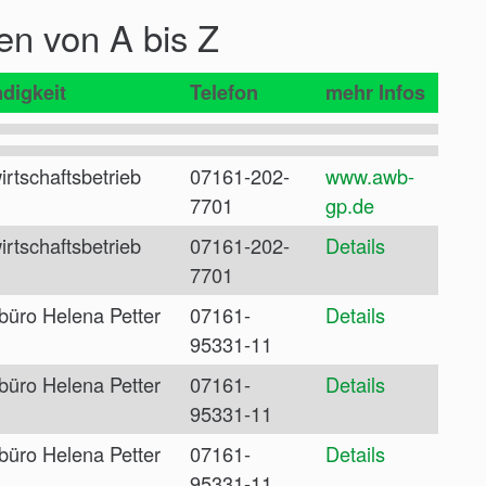
en von A bis Z
digkeit
Telefon
mehr Infos
irtschaftsbetrieb
07161-202-
www.awb-
7701
gp.de
irtschaftsbetrieb
07161-202-
Details
7701
büro Helena Petter
07161-
Details
95331-11
büro Helena Petter
07161-
Details
95331-11
büro Helena Petter
07161-
Details
95331-11