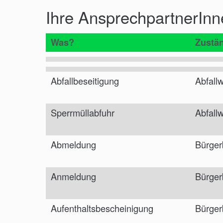
Ihre AnsprechpartnerInn
Was?
Zustän
Abfallbeseitigung
Abfallw
Sperrmüllabfuhr
Abfallw
Abmeldung
Bürger
Anmeldung
Bürger
Aufenthaltsbescheinigung
Bürger