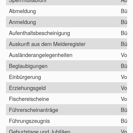
Abmeldung
Bürg
Anmeldung
Bürg
Aufenthaltsbescheinigung
Bürg
Auskunft aus dem Melderegister
Bürg
Ausländerangelegenheiten
Vorz
Beglaubigungen
Bürg
Einbürgerung
Vorz
Erziehungsgeld
Vorz
Fischereischeine
Vorz
Führerscheinanträge
Bürg
Führungszeugnis
Bürg
Geburtstage und Jubiläen
Vorz