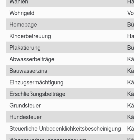
Wahlen
Haup
Wohngeld
Vorz
Homepage
Bürg
Kinderbetreuung
Haup
Plakatierung
Bürg
Abwasserbeiträge
Kämm
Bauwasserzins
Kämm
Einzugsermächtigung
Kämm
Erschließungsbeiträge
Kämm
Grundsteuer
Kämm
Hundesteuer
Kämm
Steuerliche Unbedenklichkeitsbescheinigung
Kämm
Wasserverbrauchsabrechnung
Kämm