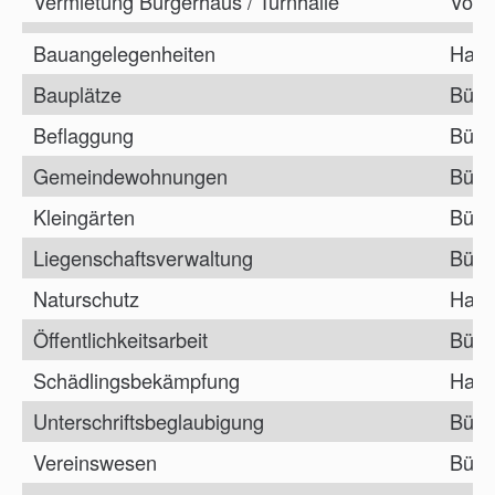
Vermietung Bürgerhaus / Turnhalle
Vorz
Bauangelegenheiten
Haup
Bauplätze
Bürg
Beflaggung
Bürg
Gemeindewohnungen
Bürg
Kleingärten
Bürg
Liegenschaftsverwaltung
Bürg
Naturschutz
Haup
Öffentlichkeitsarbeit
Bürg
Schädlingsbekämpfung
Haup
Unterschriftsbeglaubigung
Bürg
Vereinswesen
Bürg