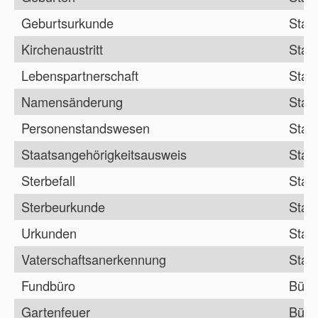
Geburtsurkunde
Stan
Kirchenaustritt
Stan
Lebenspartnerschaft
Stan
Namensänderung
Stan
Personenstandswesen
Stan
Staatsangehörigkeitsausweis
Stan
Sterbefall
Stan
Sterbeurkunde
Stan
Urkunden
Stan
Vaterschaftsanerkennung
Stan
Fundbüro
Bürg
Gartenfeuer
Bürg