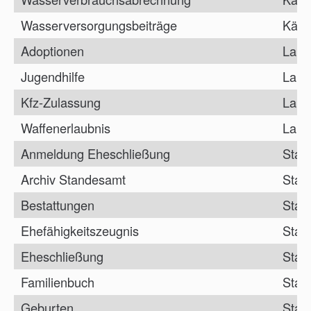
Wasserversorgungsbeiträge
Kämm
Adoptionen
Land
Jugendhilfe
Land
Kfz-Zulassung
Land
Waffenerlaubnis
Land
Anmeldung Eheschließung
Stan
Archiv Standesamt
Stan
Bestattungen
Stan
Ehefähigkeitszeugnis
Stan
Eheschließung
Stan
Familienbuch
Stan
Geburten
Stan