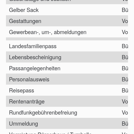
Gelber Sack
Bürg
Gestattungen
Vorz
Gewerbean-, um-, abmeldungen
Vorz
Landesfamilienpass
Bürg
Lebensbescheinigung
Bürg
Passangelegenheiten
Bürg
Personalausweis
Bürg
Reisepass
Bürg
Rentenanträge
Vorz
Rundfunkgebührenbefreiung
Vorz
Ummeldung
Bürg