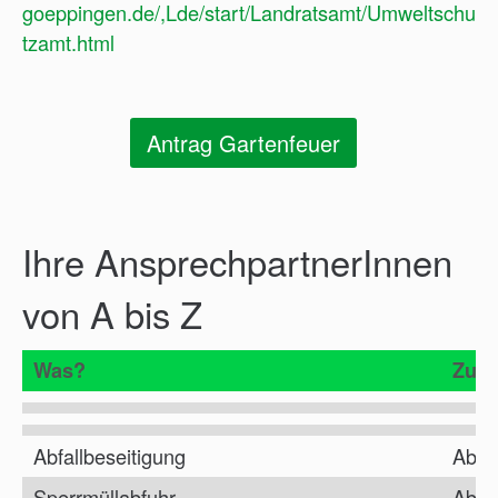
goeppingen.de/,Lde/start/Landratsamt/Umweltschu
tzamt.html
Antrag Gartenfeuer
Ihre AnsprechpartnerInnen
von A bis Z
Was?
Zust
Abfallbeseitigung
Abfal
Sperrmüllabfuhr
Abfal