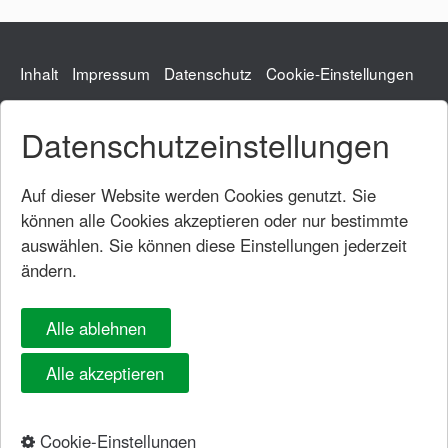
Inhalt
Impressum
Datenschutz
Cookie-Einstellungen
Datenschutzeinstellungen
Gemeindeverwaltung
Hauptstraße 54
73104 Börtlingen
Auf dieser Website werden Cookies genutzt. Sie
Tel.: 07161/95331-0
können alle Cookies akzeptieren oder nur bestimmte
Fax: 07161/95331-20
auswählen. Sie können diese Einstellungen jederzeit
rathaus@boertlingen.de
ändern.
Öffnungszeiten
Rathaus
Alle ablehnen
Montag bis Donnerstag:
8.00 Uhr - 12.00 Uhr
Montag und Dienstag:
14.00 Uhr - 16.00 Uhr
Alle akzeptieren
Donnerstag:
14.00 Uhr - 18.00 Uhr
Freitag:
Termine nach Vereinbarung
Cookie-Einstellungen