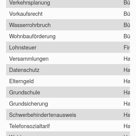
Verkehrsplanung
Bürg
Vorkaufsrecht
Bürg
Wasserrohrbruch
Bürg
Wohnbauförderung
Bürg
Lohnsteuer
Fina
Versammlungen
Haup
Datenschutz
Haup
Elterngeld
Haup
Grundschule
Haup
Grundsicherung
Haup
Schwerbehindertenausweis
Haup
Telefonsozialtarif
Haup